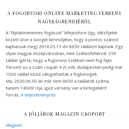
A FOGORVOSI ONLINE MARKETING VERSENY
NAGYSÁGRENDJÉRŐL
A “fájdalommentes fogászat” kifejezésre (így, idézőjelek
között ütve a Google keresőjébe, hogy a pontos számot
kaphassuk meg) 2016.05.15-én 8650 találatot kaptunk. Egy
olyan magyar középvárosban, mint Székesfehérvár 359
találat ígérte, hogy a fogorvosi székben nem fog fájni.
Pécsett ez a szám csupán 4 (!) volt. Budapesten pedig már
1030 találat közül válogathattak a fogbetegek.
Ma, 2020.06.30-án már nem 8650 a találatok száma,
hanem 14600! Hja, igazi verseny van a betegekért!
Forrás:
A teljesítményrés
A JÓLJÁROK MAGAZIN CSOPORT
Magazin