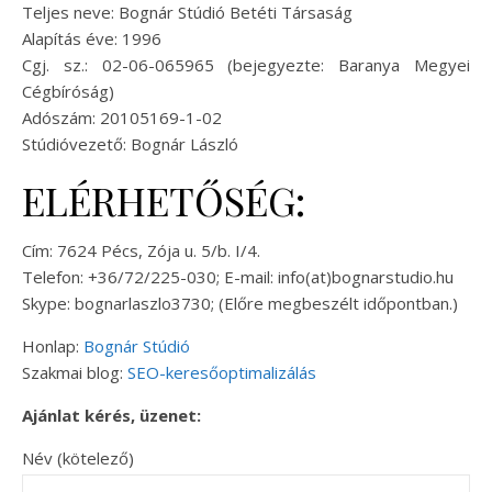
Teljes neve: Bognár Stúdió Betéti Társaság
Alapítás éve: 1996
Cgj. sz.: 02-06-065965 (bejegyezte: Baranya Megyei
Cégbíróság)
Adószám: 20105169-1-02
Stúdióvezető: Bognár László
ELÉRHETŐSÉG:
Cím: 7624 Pécs, Zója u. 5/b. I/4.
Telefon: +36/72/225-030; E-mail: info(at)bognarstudio.hu
Skype: bognarlaszlo3730; (Előre megbeszélt időpontban.)
Honlap:
Bognár Stúdió
Szakmai blog:
SEO-keresőoptimalizálás
Ajánlat kérés, üzenet:
Név (kötelező)