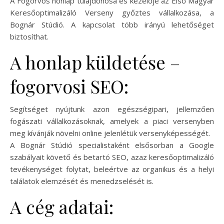
A Fogorvos honlap tulajdonosa és kezelője az Első Magyar
Keresőoptimalizáló Verseny győztes vállalkozása, a
Bognár Stúdió. A kapcsolat több irányú lehetőséget
biztosíthat.
A honlap küldetése –
fogorvosi SEO:
Segítséget nyújtunk azon egészségipari, jellemzően
fogászati vállalkozásoknak, amelyek a piaci versenyben
meg kívánják növelni online jelenlétük versenyképességét.
A Bognár Stúdió specialistaként elsősorban a Google
szabályait követő és betartó SEO, azaz keresőoptimalizáló
tevékenységet folytat, beleértve az organikus és a helyi
találatok elemzését és menedzselését is.
A cég adatai: