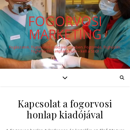
FOGORVOSI
MARKETING
Fogászatok, fogorvosok piaci versenyben. Fogtömés, foghúzás,
fogfehérítés, implantátum – kell a SEO!
Kapcsolat a fogorvosi
honlap kiadójával